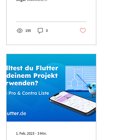
Anwendungen nach Flutter
portiert oder neu
geschrieben hat, fällt...
195
0
1. Feb. 2023
∙
3
Min.