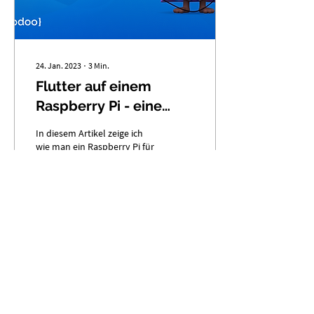
24. Jan. 2023
∙
3
Min.
Flutter auf einem
Raspberry Pi - eine
Anleitung mit
In diesem Artikel zeige ich
Beispielprojekt
wie man ein Raspberry Pi für
Flutter einrichtet und wie ein
Flutter Projekt auf diesem
Device aussehen kann....
2438
0