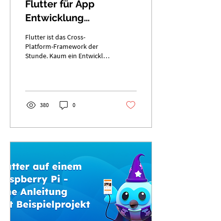
Flutter für App
Entwicklung
einsetzen? Eine Pro &
Flutter ist das Cross-
Contra Liste
Platform-Framework der
Stunde. Kaum ein Entwickler
hat noch nicht von Googles
Framework gehört oder es
sogar...
380
0