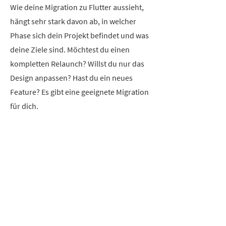
Wie deine Migration zu Flutter aussieht,
hängt sehr stark davon ab, in welcher
Phase sich dein Projekt befindet und was
deine Ziele sind. Möchtest du einen
kompletten Relaunch? Willst du nur das
Design anpassen? Hast du ein neues
Feature? Es gibt eine geeignete Migration
für dich.
Vollständige Migration zu
Flutter
Wenn du einen kompletten
Relaunch deiner Anwendung planst,
weil sich Core-Funktionen geändert
haben oder lediglich das Design,
dann empfiehlt es sich, direkt die